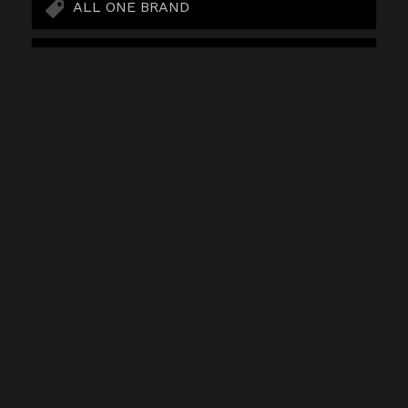
ALL ONE BRAND
LLAVEROS
COMPARTIR:
ALL ONE BRAND
AMASANA
ANFI ALCORCÓN
BLACK LABEL
BUENATINTA
CAJAS
COLGANTES
DARKROOM
DELEITTE APPAREL